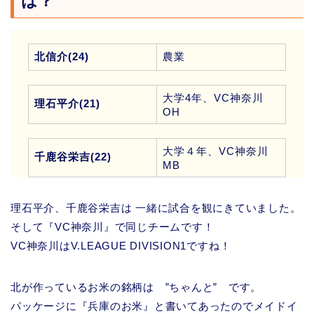
は？
北信介(24)
農業
大学4年、VC神奈川
理石平介(21)
OH
大学４年、VC神奈川
千鹿谷栄吉(22)
MB
理石平介、千鹿谷栄吉は 一緒に試合を観にきていました。
そして『VC神奈川』で同じチームです！
VC神奈川はV.LEAGUE DIVISION1ですね！
北が作っているお米の銘柄は ”ちゃんと” です。
パッケージに『兵庫のお米』と書いてあったのでメイドイ