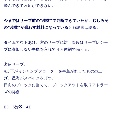
飛んできて反応ができない。
今まではサーブ前の”歩数”で判断できていたが、むしろそ
の”歩数”が惑わす材料になっている
と解説者は語る。
タイムアウトあけ、宮のサーブに対し普段はサーブレシー
ブに参加しない牛島を入れて４人体制で備える。
宮侑サーブ。
4歩下がりジャンプフローターを牛島が乱したものの上
げ、星海がスパイクを打つ。
日向のブロックに当てて、ブロックアウトを取りアドラー
ズの得点
3
BJ 5対
AD