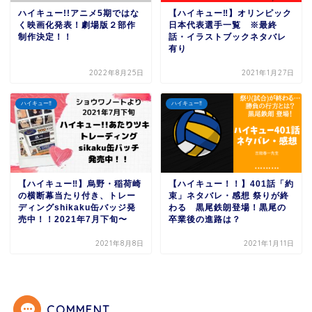
ハイキュー!!アニメ5期ではな
【ハイキュー‼︎】オリンピック
く映画化発表！劇場版２部作
日本代表選手一覧 ※最終
制作決定！！
話・イラストブックネタバレ
有り
2022年8月25日
2021年1月27日
ハイキュー‼︎
ハイキュー‼︎
【ハイキュー‼︎】烏野・稲荷崎
【ハイキュー！！】401話「約
の横断幕当たり付き、トレー
束」ネタバレ・感想 祭りが終
ディングshikaku缶バッジ発
わる 黒尾鉄朗登場！黒尾の
売中！！2021年7月下旬〜
卒業後の進路は？
2021年8月8日
2021年1月11日
COMMENT