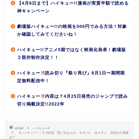
【4月8日まで】ハイキュー!!漫画が実質半額で読める
神キャンペーン
劇場版ハイキュー!!の映画を500円でみる方法！対象
か確認してみてくださいね！
ハイキュー!!アニメ5期ではなく映画化発表！劇場版
２部作制作決定！！
ハイキュー
読み切り『祭り再び』8月1日〜期間限
定無料配信中！
ハイキュー
内容は？4月25日発売のジャンプで読み
切り掲載決定!!2022年
HOME
ハイキュー‼︎
【ハイキュー！！】391話「思い出なんか」ネタバレ・あらすじ 北信介の進路
は？