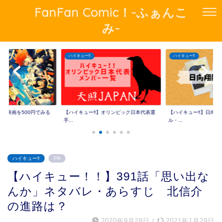
FanFan Comic！-ふぁんこ
み-
ハイキュー‼︎
ハイキュー‼︎
!の映画を500円でみる
【ハイキュー‼︎】オリンピック日本代表選
【ハイキュー‼︎】日向
手...
ル・...
ハイキュー‼︎
PR
【ハイキュー！！】391話「思い出な
んか」ネタバレ・あらすじ 北信介
の進路は？
2020年9月28日
/
2021年1月29日