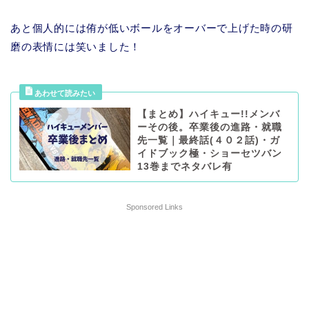
あと個人的には侑が低いボールをオーバーで上げた時の研
磨の表情には笑いました！
【まとめ】ハイキュー!!メンバ
ーその後。卒業後の進路・就職
先一覧｜最終話(４０２話)・ガ
イドブック極・ショーセツバン
13巻までネタバレ有
Sponsored Links