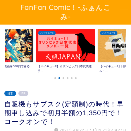
FanFan Comic！-ふぁんこ
み-
ハイキュー‼︎
ハイキュー‼︎
!の映画を500円でみる
【ハイキュー‼︎】オリンピック日本代表選
【ハイキュー‼︎】日向
手...
ル・...
日常
PR
自販機もサブスク(定額制)の時代！早
期申し込みで初月半額の1,350円で！
コークオンで！
2021年4月22日
/
2021年4月27日