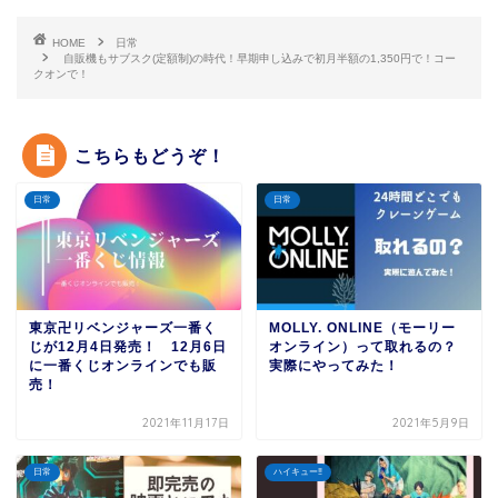
HOME
日常
自販機もサブスク(定額制)の時代！早期申し込みで初月半額の1,350円で！コー
クオンで！
こちらもどうぞ！
日常
日常
東京卍リベンジャーズ一番く
MOLLY. ONLINE（モーリー
じが12月4日発売！ 12月6日
オンライン）って取れるの？
に一番くじオンラインでも販
実際にやってみた！
売！
2021年11月17日
2021年5月9日
日常
ハイキュー‼︎