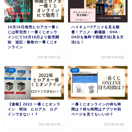
10月16日発売ヒロアカ一番く
ハイキュー‼︎アニメを見る順
じは即完売！一番くじオンラ
番！アニメ・劇場版・OVA・
インにて10月18日より販売開
OADを無料で視聴方法(見る方
始 追記：惨敗の一番くじオ
法)も！
ンライン
2021年10月17日
2021年10月30日
日常
日常
【速報】2022 一番くじオンラ
一番くじオンラインの待ち時
イン 明治 ヒロアカ ログ
間は？待ち時間はアプリや別
インできない！？
ページを見てもいいの？
2022年1月31日
2021年9月5日